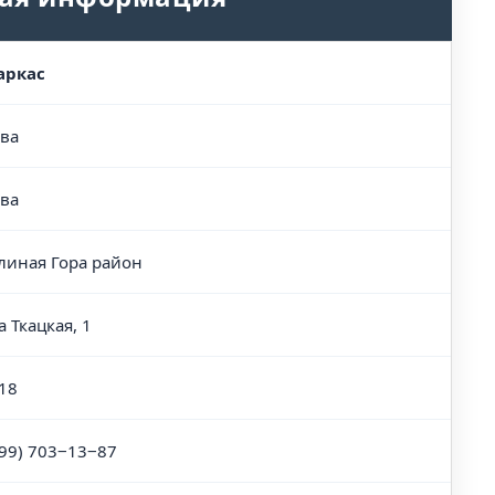
аркас
ва
ва
линая Гора район
 Ткацкая, 1
18
499) 703‒13‒87