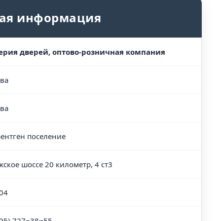
ая информация
рия дверей, оптово-розничная компания
ва
ва
ентген поселение
жское шоссе 20 километр, 4 ст3
04
495) 727‒38‒55