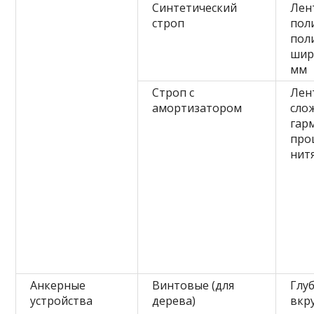
Синтетический
Лен
строп
пол
пол
шир
мм
Строп с
Лен
амортизатором
сло
гар
про
нит
Анкерные
Винтовые (для
Глу
устройства
дерева)
вкр