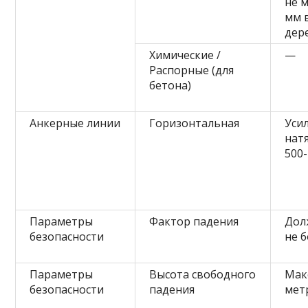
не 
мм 
дер
Химические /
—
Распорные (для
бетона)
Анкерные линии
Горизонтальная
Уси
нат
500-
Параметры
Фактор падения
Дол
безопасности
не б
Параметры
Высота свободного
Мак
безопасности
падения
мет