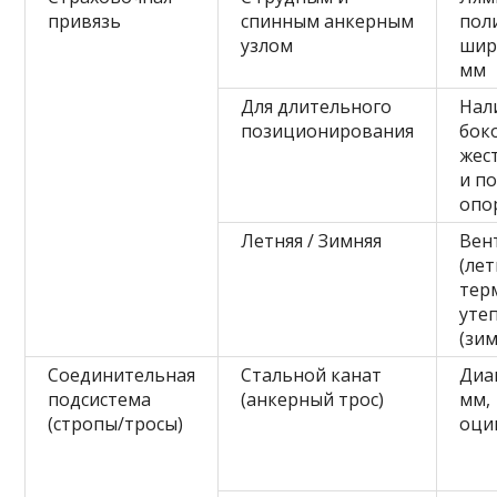
привязь
спинным анкерным
пол
узлом
шир
мм
Для длительного
Нал
позиционирования
бок
жес
и п
опо
Летняя / Зимняя
Вен
(лет
тер
уте
(зим
Соединительная
Стальной канат
Диа
подсистема
(анкерный трос)
мм,
(стропы/тросы)
оци