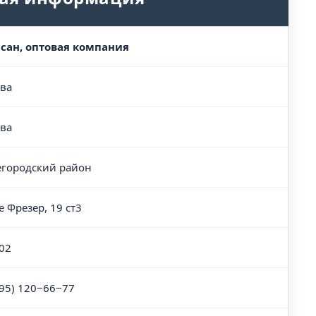
сан, оптовая компания
ва
ва
городский район
е Фрезер, 19 ст3
02
495) 120‒66‒77