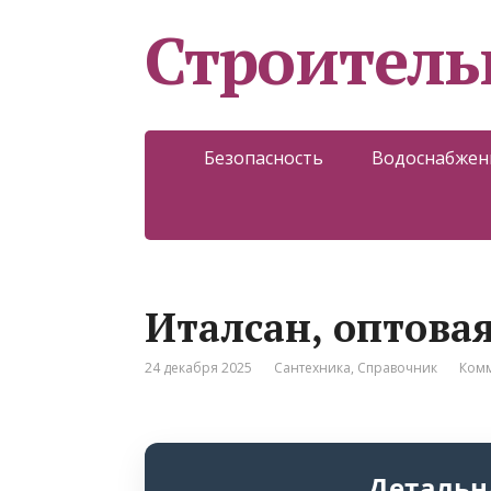
Строитель
Безопасность
Водоснабжен
Италсан, оптова
24 декабря 2025
Сантехника
,
Справочник
Комм
Детальн