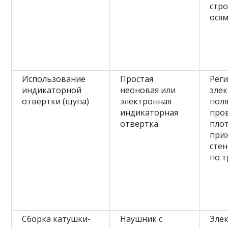
стр
ося
Использование
Простая
Рег
индикаторной
неоновая или
эле
отвертки (щупа)
электронная
поля
индикаторная
про
отвертка
пло
при
стен
по 
Сборка катушки-
Наушник с
Эле