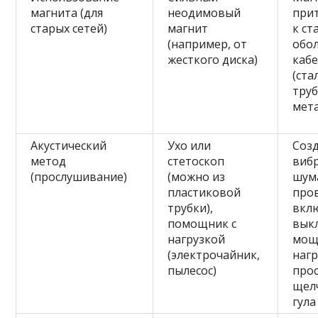
магнита (для
неодимовый
при
старых сетей)
магнит
к ст
(например, от
обо
жесткого диска)
кабе
(ста
труб
мет
Акустический
Ухо или
Соз
метод
стетоскоп
виб
(прослушивание)
(можно из
шум
пластиковой
про
трубки),
вкл
помощник с
вык
нагрузкой
мощ
(электрочайник,
нагр
пылесос)
про
щел
гула