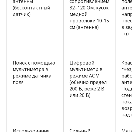
антенны
сопротивлением
поле
(бесконтактный
32–120 Ом, кусок
ант
датчик)
медной
нап
проволоки 10-15
пре
см (антенна)
в зв
Гц)
Поиск с помощью
Цифровой
Крас
мультиметра в
мультиметр в
гне
режиме датчика
режиме AC V
рабо
поля
(обычно предел
анте
200 В, реже 2 В
Подн
или 20 В)
стен
пок
воз
над
Использование
Сильный
Маг