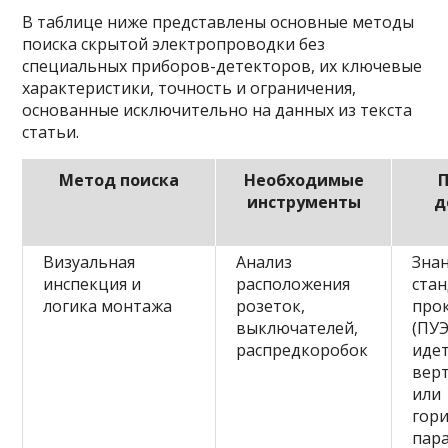
В таблице ниже представлены основные методы
поиска скрытой электропроводки без
специальных приборов-детекторов, их ключевые
характеристики, точность и ограничения,
основанные исключительно на данных из текста
статьи.
Метод поиска
Необходимые
инструменты
д
Визуальная
Анализ
Зна
инспекция и
расположения
ста
логика монтажа
розеток,
про
выключателей,
(ПУЭ
распредкоробок
идет
вер
или
гор
пар