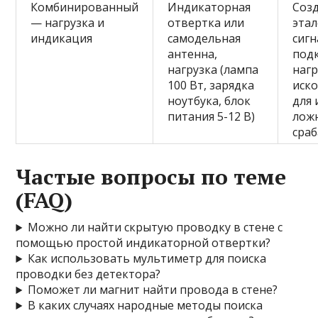
Комбинированный
Индикаторная
Соз
— нагрузка и
отвертка или
эта
индикация
самодельная
сигн
антенна,
под
нагрузка (лампа
нагр
100 Вт, зарядка
иск
ноутбука, блок
для
питания 5-12 В)
лож
сра
Частые вопросы по теме
(FAQ)
Можно ли найти скрытую проводку в стене с
помощью простой индикаторной отвертки?
Как использовать мультиметр для поиска
проводки без детектора?
Поможет ли магнит найти провода в стене?
В каких случаях народные методы поиска