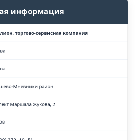
ая информация
лион, торгово-сервисная компания
ва
ва
шёво-Мнёвники район
пект Маршала Жукова, 2
08
499) 372‒10‒51