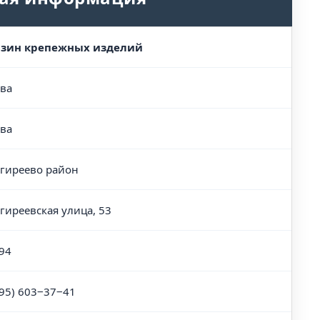
азин крепежных изделий
ва
ва
гиреево район
гиреевская улица, 53
94
495) 603‒37‒41