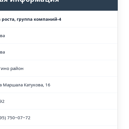
 роста, группа компаний-4
ва
ва
гино район
а Маршала Катукова, 16
92
495) 750‒07‒72