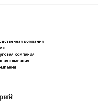
водственная компания
ния
орговая компания
жная компания
омпания
рий