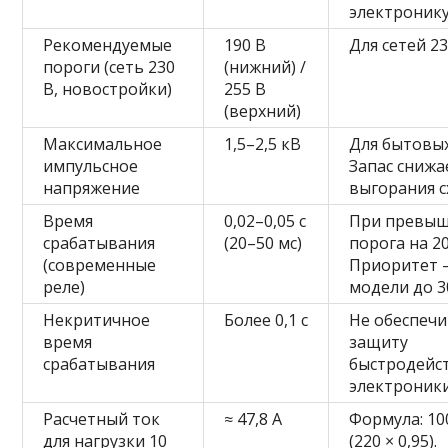
электронику
Рекомендуемые
190 В
Для сетей 23
пороги (сеть 230
(нижний) /
В, новостройки)
255 В
(верхний)
Максимальное
1,5–2,5 кВ
Для бытовых
импульсное
Запас снижа
напряжение
выгорания с
Время
0,02–0,05 с
При превы
срабатывания
(20–50 мс)
порога на 20
(современные
Приоритет
реле)
модели до 3
Некритичное
Более 0,1 с
Не обеспеч
время
защиту
срабатывания
быстродей
электроники
Расчетный ток
≈ 47,8 А
Формула: 10
для нагрузки 10
(220 × 0,95).