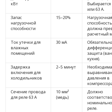
кВт
Выбирается 
или 63 А.
Запас
15–20%
Нагрузочна
нагрузочной
способность
способности
должна пре
расчетный ма
Ток утечки для
30 мА
Обязательн
влажных
дифференци
помещений
защита (ван
кухня).
Задержка
2–5 минут
Необходима
включения для
выравниван
холодильников
давления в
компрессора
Сечение провода
10 мм²
Должно
для реле 63 А
(медь)
соответств
номинально
реле.