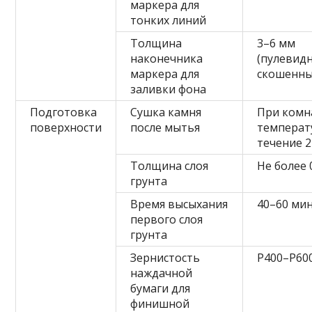
маркера для
тонких линий
Толщина
3–6 мм
наконечника
(пулевид
маркера для
скошенны
заливки фона
Подготовка
Сушка камня
При комн
поверхности
после мытья
температ
течение 2
Толщина слоя
Не более 
грунта
Время высыхания
40–60 ми
первого слоя
грунта
Зернистость
P400–P60
наждачной
бумаги для
финишной