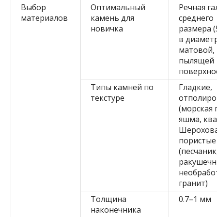
Выбор
Оптимальный
Речная га
материалов
камень для
среднего
новичка
размера (
в диаметр
матовой, 
пылящей
поверхно
Типы камней по
Гладкие,
текстуре
отполир
(морская 
яшма, ква
Шерохова
пористые
(песчаник
ракушечн
необрабо
гранит)
Толщина
0.7–1 мм
наконечника