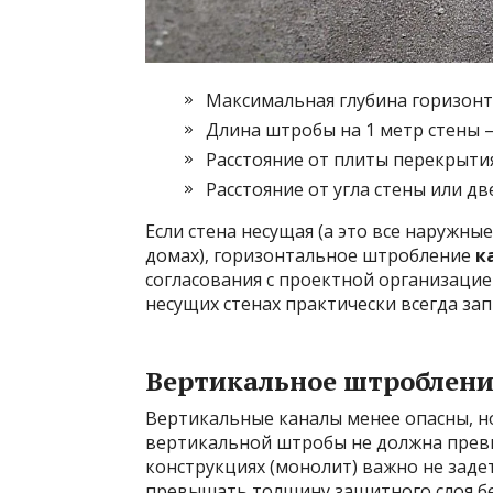
Максимальная глубина горизонт
Длина штробы на 1 метр стены 
Расстояние от плиты перекрытия
Расстояние от угла стены или дв
Если стена несущая (а это все наружн
домах), горизонтальное штробление
к
согласования с проектной организаци
несущих стенах практически всегда за
Вертикальное штроблени
Вертикальные каналы менее опасны, но
вертикальной штробы не должна прев
конструкциях (монолит) важно не заде
превышать толщину защитного слоя бет