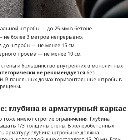
альной штробы — до 25 мм в бетоне.
— не более 3 метров непрерывно.
 до штробы — не менее 15 см.
ерного проема — не менее 10 см.
ые стены и большинство внутренних в монолитных
атегорически не рекомендуется
без
ей. В панельных домах горизонтальные штробы в
прещены.
е: глубина и арматурный каркас
 тоже имеют строгие ограничения. Глубина
ышать 1/3 толщины стены. В железобетонных
ть арматуру: глубина штробы не должна
она, которая обычно составляет 15-20 мм. Если