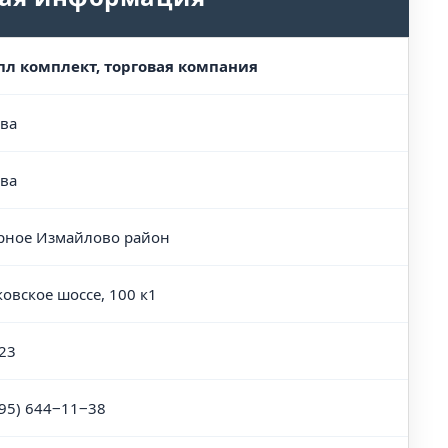
л комплект, торговая компания
ва
ва
рное Измайлово район
овское шоссе, 100 к1
23
495) 644‒11‒38