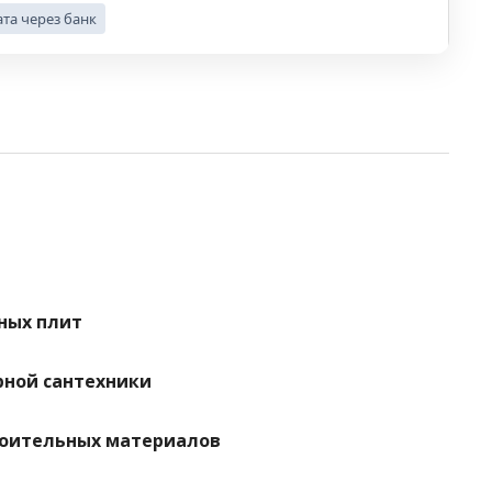
та через банк
ных плит
рной сантехники
роительных материалов