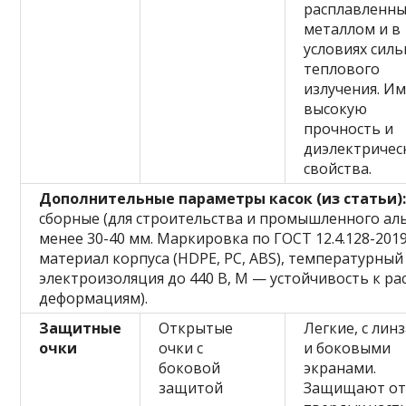
расплавленн
металлом и в
условиях силь
теплового
излучения. И
высокую
прочность и
диэлектричес
свойства.
Дополнительные параметры касок (из статьи)
сборные (для строительства и промышленного аль
менее 30-40 мм. Маркировка по ГОСТ 12.4.128-2019
материал корпуса (HDPE, PC, ABS), температурны
электроизоляция до 440 В, M — устойчивость к р
деформациям).
Защитные
Открытые
Легкие, с лин
очки
очки с
и боковыми
боковой
экранами.
защитой
Защищают о