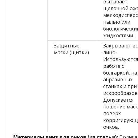
вызывает
щелочной ожо
мелкодиспер
пылью или
биологически
жидкостями.
Защитные
Закрывают вс
маски (щитки)
лицо.
Используются
работе с
болгаркой, на
абразивных
станках и при
искрообразов
Допускается
ношение мас
поверх
корригирующ
очков.
Материалы линз для очков (из статьи):
Поликар