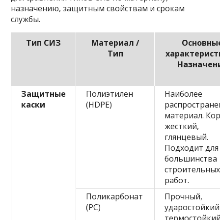
назначению, защитным свойствам и срокам
службы.
Тип СИЗ
Материал /
Основны
Тип
характерист
Назначен
Защитные
Полиэтилен
Наиболее
каски
(HDPE)
распростран
материал. Ко
жесткий,
глянцевый.
Подходит для
большинства
строительны
работ.
Поликарбонат
Прочный,
(PC)
ударостойкий
термостойкий