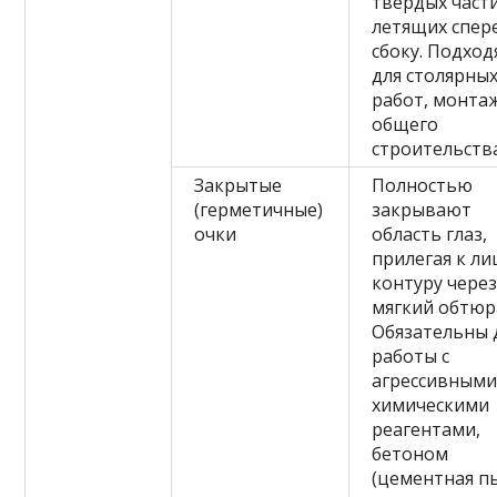
твердых част
летящих спер
сбоку. Подход
для столярны
работ, монта
общего
строительства
Закрытые
Полностью
(герметичные)
закрывают
очки
область глаз,
прилегая к ли
контуру чере
мягкий обтюр
Обязательны 
работы с
агрессивным
химическими
реагентами,
бетоном
(цементная п