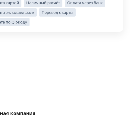
та картой
Наличный расчёт
Оплата через банк
та эл. кошельком
Перевод с карты
та по QR-коду
нная компания