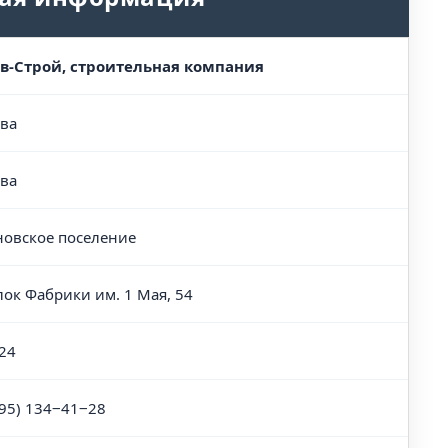
в-Строй, строительная компания
ва
ва
новское поселение
лок Фабрики им. 1 Мая, 54
24
495) 134‒41‒28