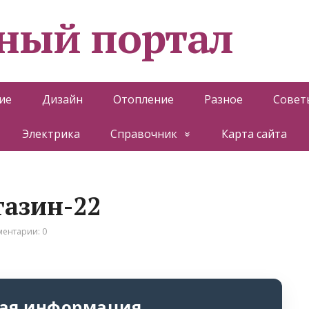
ный портал
ие
Дизайн
Отопление
Разное
Совет
Электрика
Справочник
Карта сайта
газин-22
ентарии: 0
ая информация