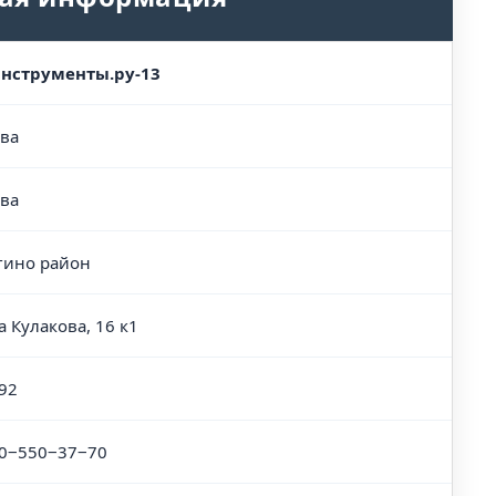
нструменты.ру-13
ва
ва
гино район
а Кулакова, 16 к1
92
0‒550‒37‒70