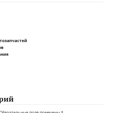
втозапчастей
ов
ания
рий
Обязательные поля помечены
*