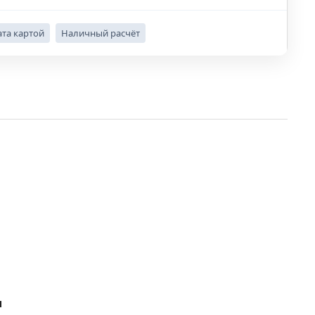
та картой
Наличный расчёт
м