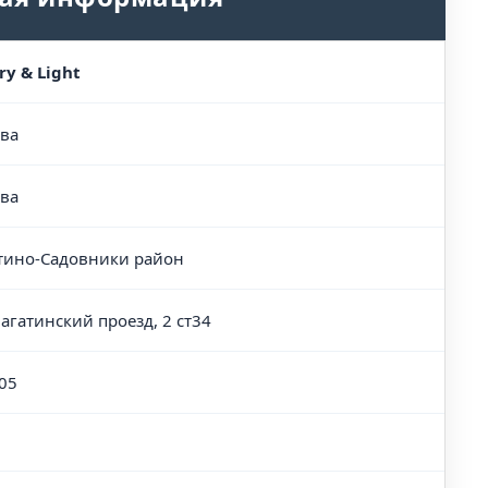
ry & Light
ва
ва
тино-Садовники район
Нагатинский проезд, 2 ст34
05