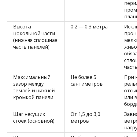
пери
пром
план
Высота
0,2 — 0,3 метра
Искл
цокольной части
прон
(нижняя сплошная
мелк
часть панелей)
живо
обяз
спло
часть
Максимальный
Не более 5
При 
зазор между
сантиметров
рель
землей и нижней
отсы
кромкой панели
или 
борд
Шаг несущих
От 1,5 до 3,0
Зави
стоек (основной)
метров
ветр
нагр