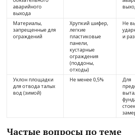
обязательного
авар
аварийного
выхо
выхода
Материалы,
Хрупкий шифер,
Не в
запрещенные для
легкие
удар
ограждений
пластиковые
и ра
панели,
кустарные
ограждения
(поддоны,
отходы)
Уклон площадки
Не менее 0,5%
Для
для отвода талых
пред
вод (зимой)
выта
фунд
стое
заме
Частые вопросы по теме