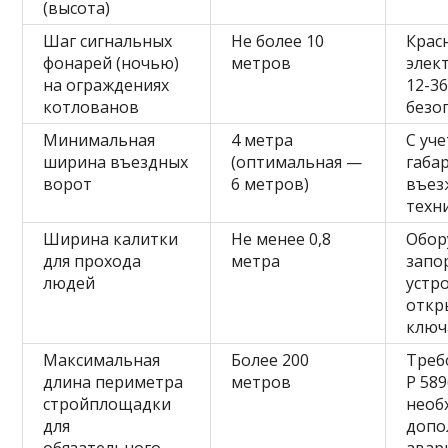
(высота)
Шаг сигнальных
Не более 10
Крас
фонарей (ночью)
метров
элек
на ограждениях
12-36
котлованов
безо
Минимальная
4 метра
С уч
ширина въездных
(оптимальная —
габа
ворот
6 метров)
въе
техн
Ширина калитки
Не менее 0,8
Обор
для прохода
метра
запо
людей
устр
откр
ключ
Максимальная
Более 200
Треб
длина периметра
метров
Р 589
стройплощадки
необ
для
допо