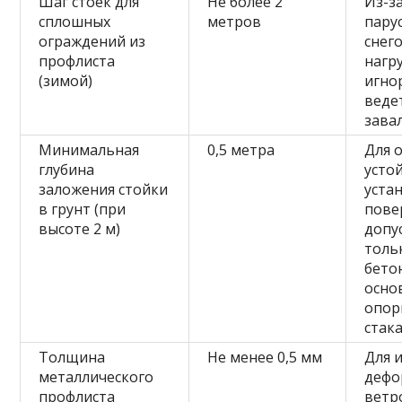
Шаг стоек для
Не более 2
Из-з
сплошных
метров
пару
ограждений из
снег
профлиста
нагру
(зимой)
игно
веде
зава
Минимальная
0,5 метра
Для 
глубина
усто
заложения стойки
уста
в грунт (при
пове
высоте 2 м)
допу
толь
бето
осно
опо
стак
Толщина
Не менее 0,5 мм
Для 
металлического
дефо
профлиста
ветр