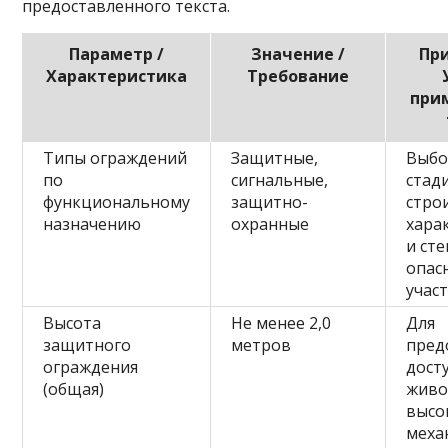
предоставленного текста.
Параметр /
Значение /
Пр
Характеристика
Требование
при
Типы ограждений
Защитные,
Выбо
по
сигнальные,
стад
функциональному
защитно-
стро
назначению
охранные
хара
и ст
опас
участ
Высота
Не менее 2,0
Для
защитного
метров
пред
ограждения
дост
(общая)
живо
высо
меха