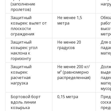
(заполнение
нагру
пролетов)
Защитный
Не менее 1,5
Обяз
козырек: вылет от
метра
рабо
плоскости
высо
ограждения
метр
Защитный
Не менее 20
Для 
козырек: угол
градусов
пад
наклона к
мате
горизонту
Защитный
Не менее 200 кг/
Долж
козырек:
м² (равномерно
выде
расчетная
распределенная)
паде
нагрузка
мате
мусо
Бортовой борт
0,15 метра
Пред
вдоль линии
соск
козырька
пред