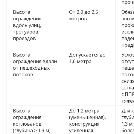
проч
Высота
От 2,0 до 2,5
Обяз
ограждения
метров
зон 
вдоль улиц,
прох
тротуаров,
искл
проездов
паде
пред
Высота
Допускается до
Усло
ограждения вдали
1,6 метра
отсу
от пешеходных
пеше
потоков
пото
сниж
согл
с ПП
тяже
Высота
До 1,2 метра
Для 
ограждения
(уменьшенная),
глуб
котлованов
конструкция
1.3 м
(глубина > 1.3 м)
усиленная
боле