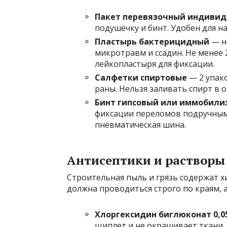
Пакет перевязочный индивид
подушечку и бинт. Удобен для н
Пластырь бактерицидный
— н
микротравм и ссадин. Не менее 
лейкопластыря для фиксации.
Салфетки спиртовые
— 2 упак
раны. Нельзя заливать спирт в 
Бинт гипсовый или иммобили
фиксации переломов подручными
пневматическая шина.
Антисептики и растворы
Строительная пыль и грязь содержат 
должна проводиться строго по краям, а
Хлоргексидин биглюконат 0,
щиплет и не окрашивает ткани.