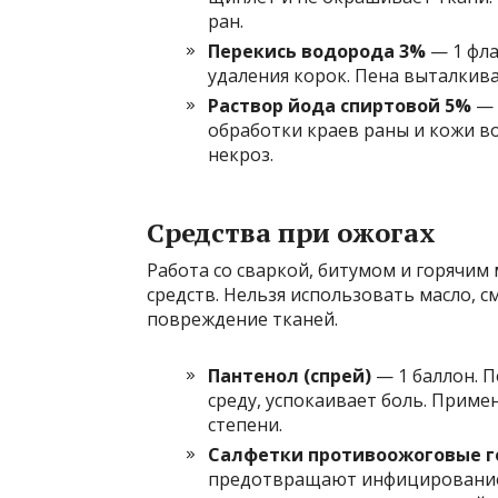
ран.
Перекись водорода 3%
— 1 фла
удаления корок. Пена выталкив
Раствор йода спиртовой 5%
— 
обработки краев раны и кожи в
некроз.
Средства при ожогах
Работа со сваркой, битумом и горячи
средств. Нельзя использовать масло, с
повреждение тканей.
Пантенол (спрей)
— 1 баллон. 
среду, успокаивает боль. Приме
степени.
Салфетки противоожоговые 
предотвращают инфицирование.