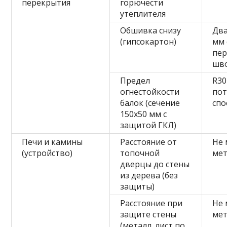
перекрытия
горючести
утеплителя
Обшивка снизу
Два
(гипсокартон)
мм 
пе
шв
Предел
R30
огнестойкости
пот
балок (сечение
спо
150х50 мм с
защитой ГКЛ)
Печи и камины
Расстояние от
Не 
(устройство)
топочной
ме
дверцы до стены
из дерева (без
защиты)
Расстояние при
Не 
защите стены
ме
(металл. лист по