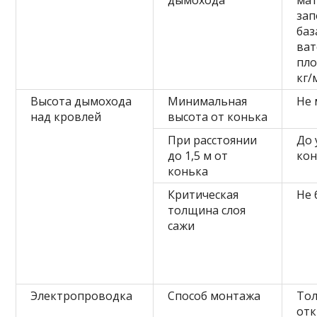
дымохода
мат
за
баз
ва
пло
кг/
Высота дымохода
Минимальная
Не 
над кровлей
высота от конька
При расстоянии
До 
до 1,5 м от
кон
конька
Критическая
Не 
толщина слоя
сажи
Электропроводка
Способ монтажа
То
отк