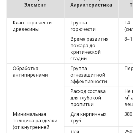
Элемент
Характеристика
Т
Класс горючести
Группа
Г4
древесины
горючести
(си
Время развития
8–1
пожара до
критической
стадии
Обработка
Группа
Пер
антипиренами
огнезащитной
эффективности
Расход состава
Не 
для глубокой
м² 
пропитки
ве
Минимальная
Для кирпичных
380
толщина разделки
труб
(от внутренней
Для
250