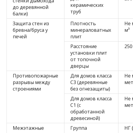
стенки дымохода
керамических
до деревянной
труб
балки)
Защита стен из
Плотность
Не 
бревна/бруса у
минераловатных
м³
печей
плит
Расстояние
250
установки плит
от топочной
дверцы
Противопожарные
Для домов класса
Не 
разрывы между
С3 (деревянные
ме
строениями
без огнезащиты)
Для домов класса
Не 
С1 (с
ме
обработанной
древесиной)
Межэтажные
Группа
НГ 