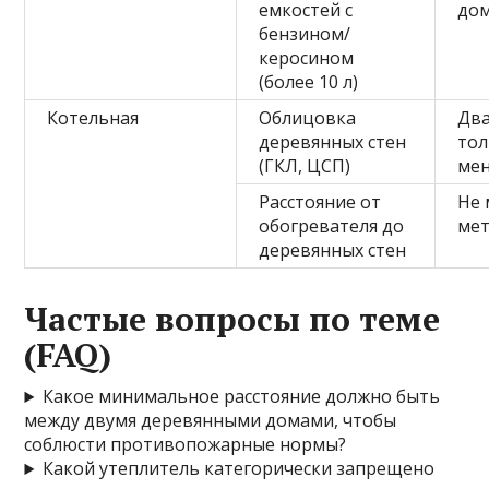
емкостей с
до
бензином/
керосином
(более 10 л)
Котельная
Облицовка
Два
деревянных стен
то
(ГКЛ, ЦСП)
мен
Расстояние от
Не 
обогревателя до
ме
деревянных стен
Частые вопросы по теме
(FAQ)
Какое минимальное расстояние должно быть
между двумя деревянными домами, чтобы
соблюсти противопожарные нормы?
Какой утеплитель категорически запрещено