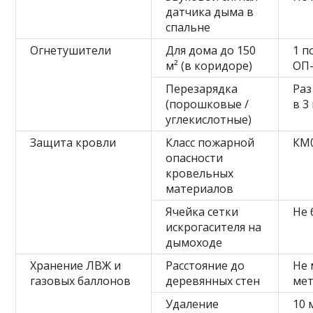
датчика дыма в
спальне
Огнетушители
Для дома до 150
1 
м² (в коридоре)
ОП-
Перезарядка
Раз
(порошковые /
в 3
углекислотные)
Защита кровли
Класс пожарной
КМ
опасности
кровельных
материалов
Ячейка сетки
Не 
искрогасителя на
дымоходе
Хранение ЛВЖ и
Расстояние до
Не 
газовых баллонов
деревянных стен
ме
Удаление
10 