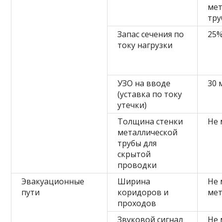
мет
тру
Запас сечения по
25
току нагрузки
УЗО на вводе
30 
(уставка по току
утечки)
Толщина стенки
Не 
металлической
трубы для
скрытой
проводки
Эвакуационные
Ширина
Не 
пути
коридоров и
ме
проходов
Звуковой сигнал
Не 