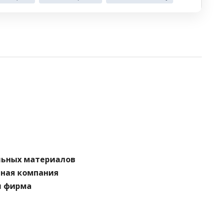
льных материалов
ьная компания
я фирма