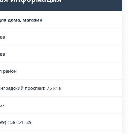
для дома, магазин
ва
ва
л район
нградский проспект, 75 к1а
57
499) 158‒51‒29